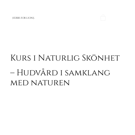
H
O
O
S
ERBS F
R LI
N
Kurs i Naturlig Skönhet
– Hudvård i samklang
med naturen