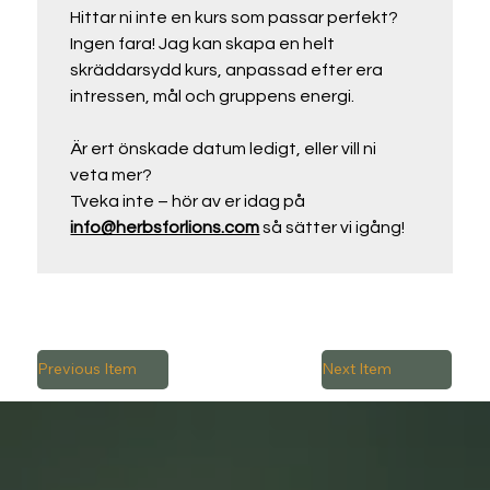
Hittar ni inte en kurs som passar perfekt? 
Ingen fara! Jag kan skapa en helt 
skräddarsydd kurs, anpassad efter era 
intressen, mål och gruppens energi.
Är ert önskade datum ledigt, eller vill ni 
veta mer?
Tveka inte – hör av er idag på 
info@herbsforlions.com
 så sätter vi igång!
Previous Item
Next Item