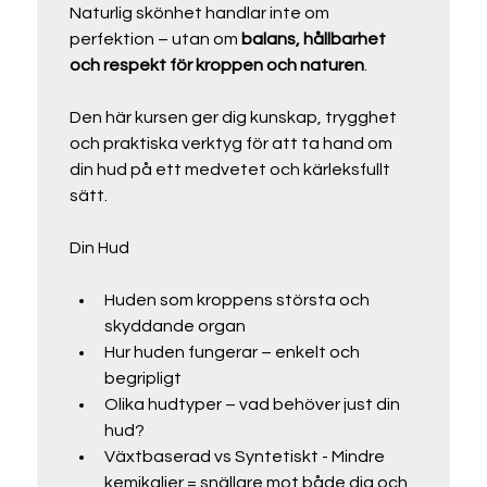
Naturlig skönhet handlar inte om 
perfektion – utan om 
balans, hållbarhet 
och respekt för kroppen och naturen
.
Den här kursen ger dig kunskap, trygghet 
och praktiska verktyg för att ta hand om 
din hud på ett medvetet och kärleksfullt 
sätt.
Din Hud
Huden som kroppens största och 
skyddande organ
Hur huden fungerar – enkelt och 
begripligt
Olika hudtyper – vad behöver just din 
hud?
Växtbaserad vs Syntetiskt - Mindre 
kemikalier = snällare mot både dig och 