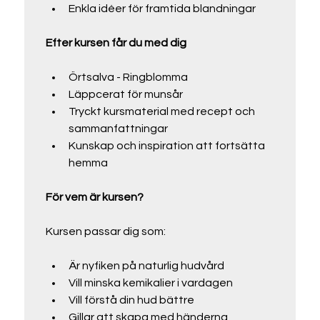
Enkla idéer för framtida blandningar
Efter kursen får du med dig
Örtsalva - Ringblomma
Läppcerat för munsår
Tryckt kursmaterial med recept och 
sammanfattningar
Kunskap och inspiration att fortsätta 
hemma
För vem är kursen?
Kursen passar dig som:
Är nyfiken på naturlig hudvård
Vill minska kemikalier i vardagen
Vill förstå din hud bättre
Gillar att skapa med händerna