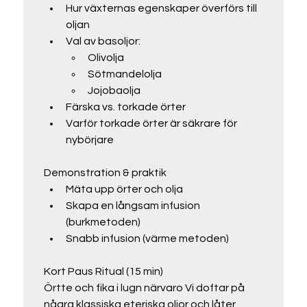
Hur växternas egenskaper överförs till 
oljan
Val av basoljor:
Olivolja
Sötmandelolja
Jojobaolja
Färska vs. torkade örter
Varför torkade örter är säkrare för 
nybörjare
Demonstration & praktik
Mäta upp örter och olja
Skapa en långsam infusion 
(burkmetoden)
Snabb infusion (värme metoden)
Kort Paus Ritual (15 min)
Örtte och fika i lugn närvaro Vi doftar på 
några klassiska eteriska oljor och låter 