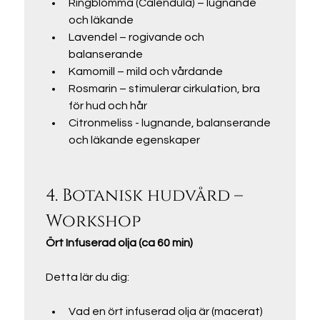
Ringblomma (Calendula) – lugnande 
och läkande
Lavendel – rogivande och 
balanserande
Kamomill – mild och vårdande
Rosmarin – stimulerar cirkulation, bra 
för hud och hår
Citronmeliss - lugnande, balanserande 
och läkande egenskaper
4. Botanisk hudvård – 
Workshop
Ört Infuserad olja (ca 60 min)
Detta lär du dig:
Vad en ört infuserad olja är (macerat)