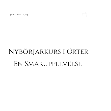
H
O
O
S
ERBS F
R LI
N
Nybörjarkurs i Örter
– En Smakupplevelse