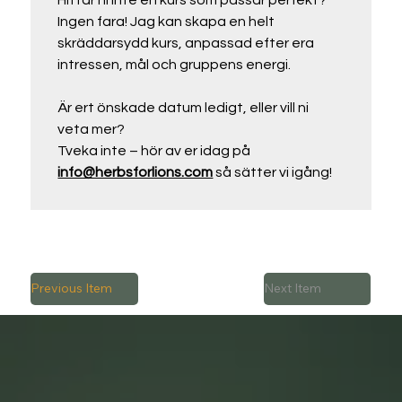
Hittar ni inte en kurs som passar perfekt? 
Ingen fara! Jag kan skapa en helt 
skräddarsydd kurs, anpassad efter era 
intressen, mål och gruppens energi.
Är ert önskade datum ledigt, eller vill ni 
veta mer?
Tveka inte – hör av er idag på 
info@herbsforlions.com
 så sätter vi igång!
Previous Item
Next Item